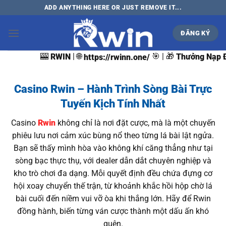
Bỏ
ADD ANYTHING HERE OR JUST REMOVE IT...
qua
nội
ĐĂNG KÝ
dung
🎰
| 🌐
🎯 | 🎁
RWIN
Thưởng Nạp Đầu 
https://rwinn.one/
Casino Rwin – Hành Trình Sòng Bài Trực
Tuyến Kịch Tính Nhất
Casino
Rwin
không chỉ là nơi đặt cược, mà là một chuyến
phiêu lưu nơi cảm xúc bùng nổ theo từng lá bài lật ngửa.
Bạn sẽ thấy mình hòa vào không khí căng thẳng như tại
sòng bạc thực thụ, với dealer dẫn dắt chuyên nghiệp và
kho trò chơi đa dạng. Mỗi quyết định đều chứa đựng cơ
hội xoay chuyển thế trận, từ khoảnh khắc hồi hộp chờ lá
bài cuối đến niềm vui vỡ òa khi thắng lớn. Hãy để Rwin
đồng hành, biến từng ván cược thành một dấu ấn khó
quên.