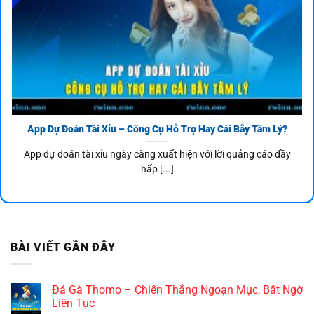
App Dự Đoán Tài Xỉu – Công Cụ Hỗ Trợ Hay Cái Bẫy Tâm Lý?
App dự đoán tài xỉu ngày càng xuất hiện với lời quảng cáo đầy
hấp [...]
BÀI VIẾT GẦN ĐÂY
Đá Gà Thomo – Chiến Thắng Ngoạn Mục, Bất Ngờ
Liên Tục