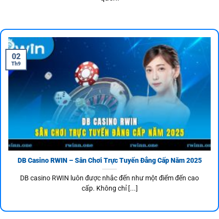
02
Th9
DB Casino RWIN – Sân Chơi Trực Tuyến Đẳng Cấp Năm 2025
DB casino RWIN luôn được nhắc đến như một điểm đến cao
cấp. Không chỉ [...]