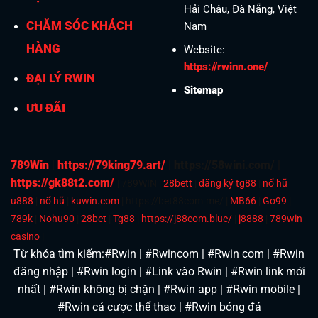
Hải Châu, Đà Nẵng, Việt
CHĂM SÓC KHÁCH
Nam
HÀNG
Website:
https://rwinn.one/
ĐẠI LÝ RWIN
Sitemap
ƯU ĐÃI
789Win
|
https://79king79.art/
|
https://58wini.com/
|
https://gk88t2.com/
| 789WIN |
28bett
|
đăng ký tg88
|
nổ hũ
u888
|
nổ hũ
|
kuwin.com
| https://bet88com.me/ |
MB66
|
Go99
|
789k
|
Nohu90
|
28bet
|
Tg88
|
https://j88com.blue/
|
j8888
|
789win
casino
|
Từ khóa tìm kiếm:#Rwin | #Rwincom | #Rwin com | #Rwin
đăng nhập | #Rwin login | #Link vào Rwin | #Rwin link mới
nhất | #Rwin không bị chặn | #Rwin app | #Rwin mobile |
#Rwin cá cược thể thao | #Rwin bóng đá