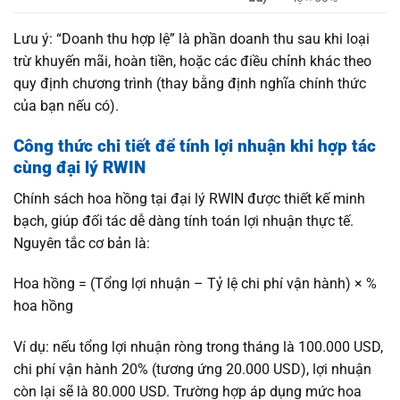
Lưu ý: “Doanh thu hợp lệ” là phần doanh thu sau khi loại
trừ khuyến mãi, hoàn tiền, hoặc các điều chỉnh khác theo
quy định chương trình (thay bằng định nghĩa chính thức
của bạn nếu có).
Công thức chi tiết để tính lợi nhuận khi hợp tác
cùng đại lý RWIN
Chính sách hoa hồng tại đại lý RWIN được thiết kế minh
bạch, giúp đối tác dễ dàng tính toán lợi nhuận thực tế.
Nguyên tắc cơ bản là:
Hoa hồng = (Tổng lợi nhuận – Tỷ lệ chi phí vận hành) × %
hoa hồng
Ví dụ: nếu tổng lợi nhuận ròng trong tháng là 100.000 USD,
chi phí vận hành 20% (tương ứng 20.000 USD), lợi nhuận
còn lại sẽ là 80.000 USD. Trường hợp áp dụng mức hoa