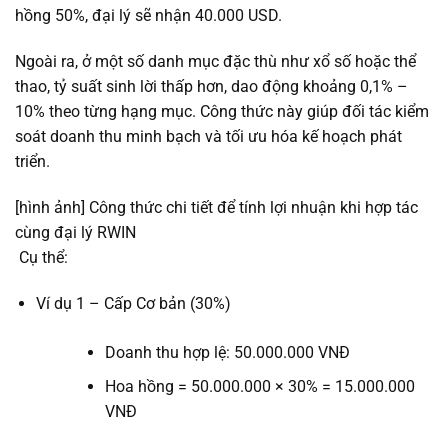
hồng 50%, đại lý sẽ nhận 40.000 USD.
Ngoài ra, ở một số danh mục đặc thù như xổ số hoặc thể
thao, tỷ suất sinh lời thấp hơn, dao động khoảng 0,1% –
10% theo từng hạng mục. Công thức này giúp đối tác kiểm
soát doanh thu minh bạch và tối ưu hóa kế hoạch phát
triển.
[hình ảnh] Công thức chi tiết để tính lợi nhuận khi hợp tác
cùng đại lý RWIN
Cụ thể:
Ví dụ 1 – Cấp Cơ bản (30%)
Doanh thu hợp lệ: 50.000.000 VNĐ
Hoa hồng = 50.000.000 × 30% = 15.000.000
VNĐ