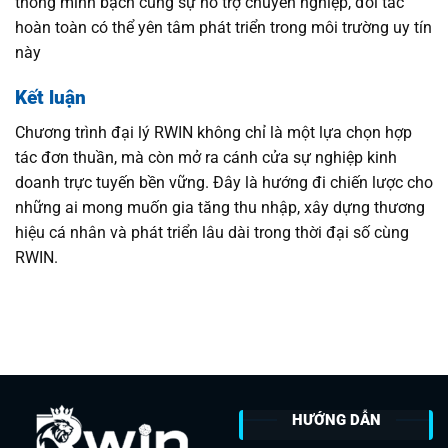
thống minh bạch cùng sự hỗ trợ chuyên nghiệp, đối tác
hoàn toàn có thể yên tâm phát triển trong môi trường uy tín
này
Kết luận
Chương trình
đại lý RWIN
không chỉ là một lựa chọn hợp
tác đơn thuần, mà còn mở ra cánh cửa sự nghiệp kinh
doanh trực tuyến bền vững. Đây là hướng đi chiến lược cho
những ai mong muốn gia tăng thu nhập, xây dựng thương
hiệu cá nhân và phát triển lâu dài trong thời đại số cùng
RWIN.
HƯỚNG DẪN