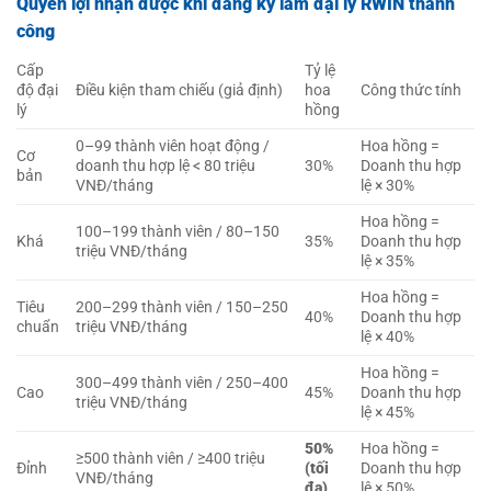
Quyền lợi nhận được khi đăng ký làm đại lý RWIN thành
công
Cấp
Tỷ lệ
độ đại
Điều kiện tham chiếu (giả định)
hoa
Công thức tính
lý
hồng
0–99 thành viên hoạt động /
Hoa hồng =
Cơ
doanh thu hợp lệ < 80 triệu
30%
Doanh thu hợp
bản
VNĐ/tháng
lệ × 30%
Hoa hồng =
100–199 thành viên / 80–150
Khá
35%
Doanh thu hợp
triệu VNĐ/tháng
lệ × 35%
Hoa hồng =
Tiêu
200–299 thành viên / 150–250
40%
Doanh thu hợp
chuẩn
triệu VNĐ/tháng
lệ × 40%
Hoa hồng =
300–499 thành viên / 250–400
Cao
45%
Doanh thu hợp
triệu VNĐ/tháng
lệ × 45%
50%
Hoa hồng =
≥500 thành viên / ≥400 triệu
Đỉnh
(tối
Doanh thu hợp
VNĐ/tháng
đa)
lệ × 50%