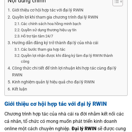
Nội dung chính
Giới thiệu cơ hội hợp tác với đại lý RWIN
Quyền lợi khi tham gia chương trình đại lý RWIN
Các chính sách hoa hồng minh bạch
Quyền sử dụng thương hiệu uy tín
Hỗ trợ tận tâm 24/7
Hướng dẫn đăng ký trở thành đại lý của nhà cái
Các bước tham gia hợp tác
Quyền lợi nhận được khi đăng ký làm đại lý RWIN thành
công
Công thức chi tiết để tính lợi nhuận khi hợp tác cùng đại lý
RWIN
Kinh nghiệm quản lý hiệu quả cho đại lý RWIN
Kết luận
Giới thiệu cơ hội hợp tác với đại lý RWIN
Chương trình hợp tác của nhà cái ra đời nhằm kết nối các
cá nhân, tổ chức có mong muốn phát triển kinh doanh
online một cách chuyên nghiệp.
Đại lý RWIN
sẽ được cung