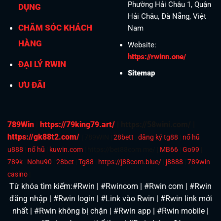
Phường Hải Châu 1, Quận
DỤNG
Hải Châu, Đà Nẵng, Việt
CHĂM SÓC KHÁCH
Nam
HÀNG
Website:
https://rwinn.one/
ĐẠI LÝ RWIN
Sitemap
ƯU ĐÃI
789Win
|
https://79king79.art/
|
https://58wini.com/
|
https://gk88t2.com/
| 789WIN |
28bett
|
đăng ký tg88
|
nổ hũ
u888
|
nổ hũ
|
kuwin.com
| https://bet88com.me/ |
MB66
|
Go99
|
789k
|
Nohu90
|
28bet
|
Tg88
|
https://j88com.blue/
|
j8888
|
789win
casino
|
Từ khóa tìm kiếm:#Rwin | #Rwincom | #Rwin com | #Rwin
đăng nhập | #Rwin login | #Link vào Rwin | #Rwin link mới
nhất | #Rwin không bị chặn | #Rwin app | #Rwin mobile |