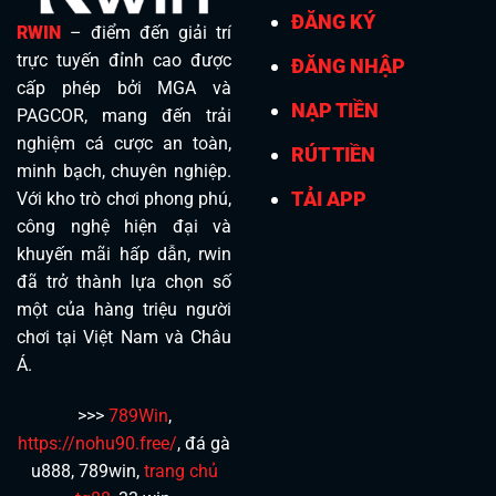
ĐĂNG KÝ
RWIN
– điểm đến giải trí
trực tuyến đỉnh cao được
ĐĂNG NHẬP
cấp phép bởi MGA và
NẠP TIỀN
PAGCOR, mang đến trải
nghiệm cá cược an toàn,
RÚT TIỀN
minh bạch, chuyên nghiệp.
TẢI APP
Với kho trò chơi phong phú,
công nghệ hiện đại và
khuyến mãi hấp dẫn, rwin
đã trở thành lựa chọn số
một của hàng triệu người
chơi tại Việt Nam và Châu
Á.
>>>
789Win
,
https://nohu90.free/
, đá gà
u888, 789win,
trang chủ