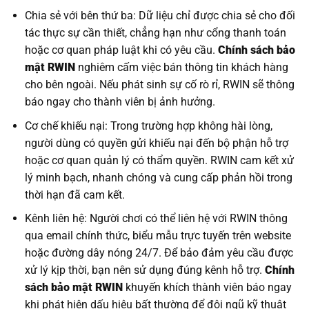
Chia sẻ với bên thứ ba: Dữ liệu chỉ được chia sẻ cho đối
tác thực sự cần thiết, chẳng hạn như cổng thanh toán
hoặc cơ quan pháp luật khi có yêu cầu.
Chính sách bảo
mật RWIN
nghiêm cấm việc bán thông tin khách hàng
cho bên ngoài. Nếu phát sinh sự cố rò rỉ, RWIN sẽ thông
báo ngay cho thành viên bị ảnh hưởng.
Cơ chế khiếu nại: Trong trường hợp không hài lòng,
người dùng có quyền gửi khiếu nại đến bộ phận hỗ trợ
hoặc cơ quan quản lý có thẩm quyền. RWIN cam kết xử
lý minh bạch, nhanh chóng và cung cấp phản hồi trong
thời hạn đã cam kết.
Kênh liên hệ: Người chơi có thể liên hệ với RWIN thông
qua email chính thức, biểu mẫu trực tuyến trên website
hoặc đường dây nóng 24/7. Để bảo đảm yêu cầu được
xử lý kịp thời, bạn nên sử dụng đúng kênh hỗ trợ.
Chính
sách bảo mật RWIN
khuyến khích thành viên báo ngay
khi phát hiện dấu hiệu bất thường để đội ngũ kỹ thuật