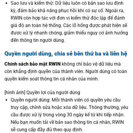
Sao lưu và kiểm thử: Dữ liệu luôn có bản sao lưu định
kỳ, đảm bảo khả năng phục hồi khi có sự cố. Ngoài ra,
RWIN còn hợp tác với đơn vị kiểm thử độc lập để đánh
giá độ an toàn hệ thống. Các lỗ hổng được phát hiện sẽ
được xử lý nhanh chóng, giảm thiểu nguy cơ ảnh hưởng
đến thông tin người dùng.
Quyền người dùng, chia sẻ bên thứ ba và liên hệ
Chính sách bảo mật RWIN
không chỉ bảo vệ dữ liệu mà
còn khẳng định quyền của thành viên. Người dùng có toàn
quyền kiểm soát thông tin cá nhân của mình.
[hình ảnh] Quyền lợi của người dùng
Quyền người dùng: Mỗi thành viên có quyền yêu cầu
truy cập, chỉnh sửa hoặc xóa dữ liệu. Thông thường, yêu
cầu được xử lý trong vòng 30 ngày kể từ khi tiếp nhận.
Nếu bạn muốn tải về bản sao thông tin cá nhân, RWIN
sẽ cung cấp đầy đủ theo quy định.