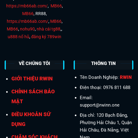
https://mb66ab.com/
,
MB66
,
MB66
, RR88,
https://mb66ab.com/
,
MB66
,
MB66
,
nohu90
,
nhà cái tg88
,,
u888 nổ hũ
,
đăng ký 789win
VỀ CHÚNG TÔI
THÔNG TIN
Tên Doanh Nghiệp:
RWIN
GIỚI THIỆU RWIN
Điện thoại:
0976 811 688
CHÍNH SÁCH BẢO
Email:
MẬT
support@rwinn.one
ĐIỀU KHOẢN SỬ
Địa chỉ:
120 Bạch Đằng,
Phường Hải Châu 1, Quận
DỤNG
Hải Châu, Đà Nẵng, Việt
CHĂM SÓC KHÁCH
Nam