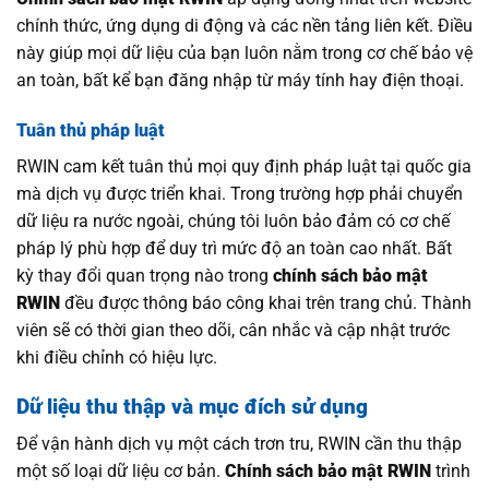
chính thức, ứng dụng di động và các nền tảng liên kết. Điều
này giúp mọi dữ liệu của bạn luôn nằm trong cơ chế bảo vệ
an toàn, bất kể bạn đăng nhập từ máy tính hay điện thoại.
Tuân thủ pháp luật
RWIN cam kết tuân thủ mọi quy định pháp luật tại quốc gia
mà dịch vụ được triển khai. Trong trường hợp phải chuyển
dữ liệu ra nước ngoài, chúng tôi luôn bảo đảm có cơ chế
pháp lý phù hợp để duy trì mức độ an toàn cao nhất. Bất
kỳ thay đổi quan trọng nào trong
chính sách bảo mật
RWIN
đều được thông báo công khai trên trang chủ. Thành
viên sẽ có thời gian theo dõi, cân nhắc và cập nhật trước
khi điều chỉnh có hiệu lực.
Dữ liệu thu thập và mục đích sử dụng
Để vận hành dịch vụ một cách trơn tru, RWIN cần thu thập
một số loại dữ liệu cơ bản.
Chính sách bảo mật RWIN
trình